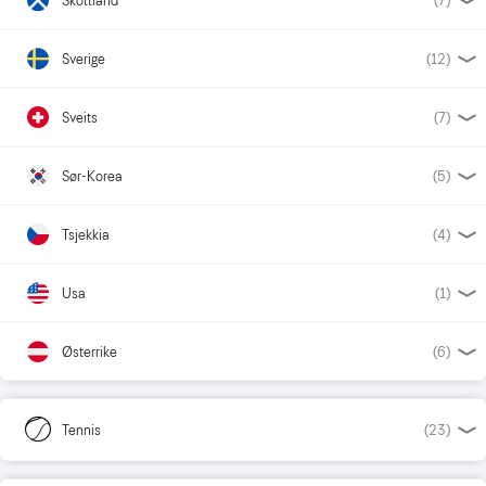
Skottland
(7)
Sverige
(12)
Sveits
(7)
Sør-Korea
(5)
Tsjekkia
(4)
Usa
(1)
Østerrike
(6)
Tennis
(23)